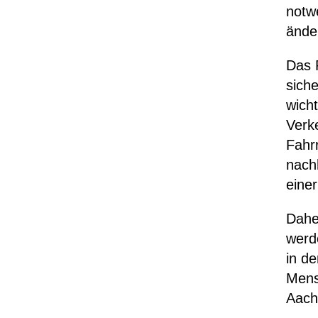
notw
änder
Das 
sich
wicht
Verk
Fahrr
nachh
einer
Dahe
werd
in de
Mens
Aach