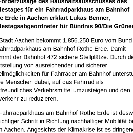
Förderzusage des Haushaltsausschusses des
estages für ein Fahrradparkhaus am Bahnhof
e Erde in Aachen erklärt Lukas Benner,
estagsabgeordneter für Bündnis 90/Die Grüne
 Stadt Aachen bekommt 1.856.250 Euro vom Bund 
Fahrradparkhaus am Bahnhof Rothe Erde. Damit
mmt der Bahnhof 472 sichere Stellplätze. Durch di
itstellung von ausreichender und sicherer
ellmöglichkeiten für Fahrräder am Bahnhof unterst
die Menschen dabei, auf das Fahrrad als
afreundliches Verkehrsmittel umzusteigen und den
verkehr zu reduzieren.
Fahrradparkhaus am Bahnhof Rothe Erde ist des
ichtiger Schritt in Richtung nachhaltiger Mobilität b
n Aachen. Angesichts der Klimakrise ist es dringen