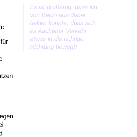
Es ist großartig, dass ich
von Berlin aus dabei
helfen konnte, dass sich
n:
im Aachener Verkehr
etwas in die richtige
für
Richtung bewegt!
e
ützen
wegen
ei
d