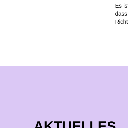
Es is
dass 
Rich
AKTUELLES