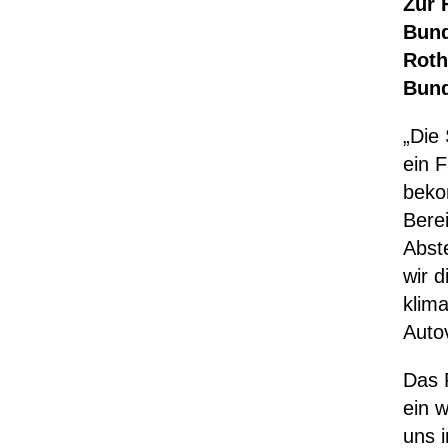
Zur 
Bund
Roth
Bund
„Die
ein 
beko
Bere
Abst
wir 
klim
Auto
Das 
ein w
uns i