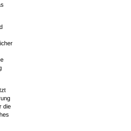
as
d
icher
ne
g
tzt
rung
r die
ches