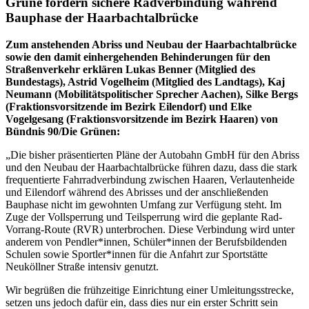
Grüne fordern sichere Radverbindung während
Bauphase der Haarbachtalbrücke
Zum anstehenden Abriss und Neubau der Haarbachtalbrücke
sowie den damit einhergehenden Behinderungen für den
Straßenverkehr erklären Lukas Benner (Mitglied des
Bundestags), Astrid Vogelheim (Mitglied des Landtags), Kaj
Neumann (Mobilitätspolitischer Sprecher Aachen), Silke Bergs
(Fraktionsvorsitzende im Bezirk Eilendorf) und Elke
Vogelgesang (Fraktionsvorsitzende im Bezirk Haaren) von
Bündnis 90/Die Grünen:
„Die bisher präsentierten Pläne der Autobahn GmbH für den Abriss
und den Neubau der Haarbachtalbrücke führen dazu, dass die stark
frequentierte Fahrradverbindung zwischen Haaren, Verlautenheide
und Eilendorf während des Abrisses und der anschließenden
Bauphase nicht im gewohnten Umfang zur Verfügung steht. Im
Zuge der Vollsperrung und Teilsperrung wird die geplante Rad-
Vorrang-Route (RVR) unterbrochen. Diese Verbindung wird unter
anderem von Pendler*innen, Schüler*innen der Berufsbildenden
Schulen sowie Sportler*innen für die Anfahrt zur Sportstätte
Neuköllner Straße intensiv genutzt.
Wir begrüßen die frühzeitige Einrichtung einer Umleitungsstrecke,
setzen uns jedoch dafür ein, dass dies nur ein erster Schritt sein