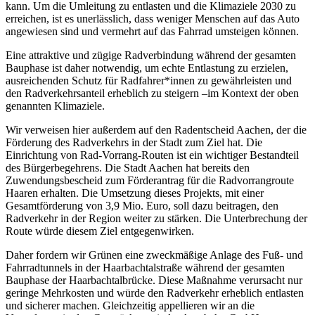
kann. Um die Umleitung zu entlasten und die Klimaziele 2030 zu
erreichen, ist es unerlässlich, dass weniger Menschen auf das Auto
angewiesen sind und vermehrt auf das Fahrrad umsteigen können.
Eine attraktive und zügige Radverbindung während der gesamten
Bauphase ist daher notwendig, um echte Entlastung zu erzielen,
ausreichenden Schutz für Radfahrer*innen zu gewährleisten und
den Radverkehrsanteil erheblich zu steigern –im Kontext der oben
genannten Klimaziele.
Wir verweisen hier außerdem auf den Radentscheid Aachen, der die
Förderung des Radverkehrs in der Stadt zum Ziel hat. Die
Einrichtung von Rad-Vorrang-Routen ist ein wichtiger Bestandteil
des Bürgerbegehrens. Die Stadt Aachen hat bereits den
Zuwendungsbescheid zum Förderantrag für die Radvorrangroute
Haaren erhalten. Die Umsetzung dieses Projekts, mit einer
Gesamtförderung von 3,9 Mio. Euro, soll dazu beitragen, den
Radverkehr in der Region weiter zu stärken. Die Unterbrechung der
Route würde diesem Ziel entgegenwirken.
Daher fordern wir Grünen eine zweckmäßige Anlage des Fuß- und
Fahrradtunnels in der Haarbachtalstraße während der gesamten
Bauphase der Haarbachtalbrücke. Diese Maßnahme verursacht nur
geringe Mehrkosten und würde den Radverkehr erheblich entlasten
und sicherer machen. Gleichzeitig appellieren wir an die