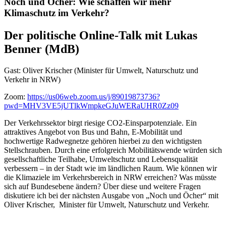
Noch und Öcher: Wie schaffen wir mehr
Klimaschutz im Verkehr?
Der politische Online-Talk mit Lukas
Benner (MdB)
Gast: Oliver Krischer (Minister für Umwelt, Naturschutz und
Verkehr in NRW)
Zoom:
https://us06web.zoom.us/j/89019873736?
pwd=MHV3VE5jUTlkWmpkeGJuWERaUHR0Zz09
Der Verkehrssektor birgt riesige CO2-Einsparpotenziale. Ein
attraktives Angebot von Bus und Bahn, E-Mobilität und
hochwertige Radwegnetze gehören hierbei zu den wichtigsten
Stellschrauben. Durch eine erfolgreich Mobilitätswende würden sich
gesellschaftliche Teilhabe, Umweltschutz und Lebensqualität
verbessern – in der Stadt wie im ländlichen Raum. Wie können wir
die Klimaziele im Verkehrsbereich in NRW erreichen? Was müsste
sich auf Bundesebene ändern? Über diese und weitere Fragen
diskutiere ich bei der nächsten Ausgabe von „Noch und Öcher“ mit
Oliver Krischer, Minister für Umwelt, Naturschutz und Verkehr.